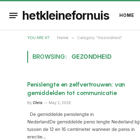
hetkleinefornuis
HOME
YOU ARE AT:
Home
»
Category: "Gezondheid"
BROWSING:
GEZONDHEID
Penislengte en zelfvertrouwen: van
gemiddelden tot communicatie
By
Chris
May 2, 2026
De gemiddelde penislengte in
NederlandDe gemiddelde penis lengte Nederland lig
tussen de 12 en 16 centimeter wanneer de penis in
erectie…