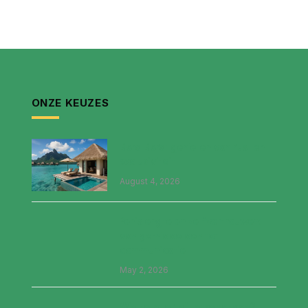
ONZE KEUZES
Bora Bora: genieten van rust en
exclusiviteit
August 4, 2026
Penislengte en zelfvertrouwen:
van gemiddelden tot
communicatie
May 2, 2026
Wie helpt er bij letselschade?