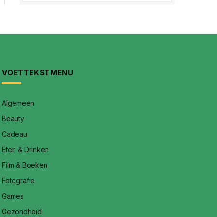
VOETTEKSTMENU
Algemeen
Beauty
Cadeau
Eten & Drinken
Film & Boeken
Fotografie
Games
Gezondheid