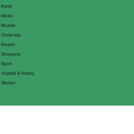
Kunst
Mode
Muziek
Onderwijs
Reizen
Shopping
Sport
Vrijetijd & Hobby
Wonen